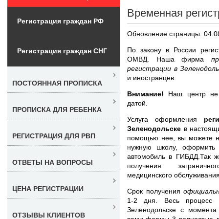
Временная регист
Регистрация граждан РФ
Обновление страницы: 04.0
По закону в России реги
Регистрация граждан СНГ
ОМВД. Наша фирма
п
регистрации в Зеленодол
и иностранцев.
ПОСТОЯННАЯ ПРОПИСКА
Внимание!
Наш центр не п
датой.
ПРОПИСКА ДЛЯ РЕБЕНКА
Услуга оформления
рег
Зеленодольске
в настоящ
РЕГИСТРАЦИЯ ДЛЯ РВП
помощью нее, вы можете н
нужную школу, оформить 
автомобиль в ГИБДД.Так ж
ОТВЕТЫ НА ВОПРОСЫ
получения загранично
медицинского обслуживания 
ЦЕНА РЕГИСТРАЦИИ
Срок получения
официаль
1-2 дня. Весь процесс 
Зеленодольске с момента
ОТЗЫВЫ КЛИЕНТОВ
вами формы 3 полностью л