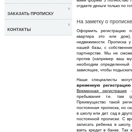
отдаете деньги только по го
ЗАКАЗАТЬ ПРОПИСКУ
На заметку о прописк
КОНТАКТЫ
Оформить регистрацию п
квартира это или дом),
недвижимости. Прописка у
нашей базы, с собственни
партнерстве. Мы не сможе
против (например ваш муж
необходим определенный 
зависящее, чтобы подыскат
Наши специалисты мог
временную регистраци
Временная регистрация
- 
пребывания т.е. там г
Преимущество такой реги
постоянная прописка, но с
в школу или дет. сад в дру
постоянной прописки. С в
записать ребенка в школу,
взять кредит в банке. Так