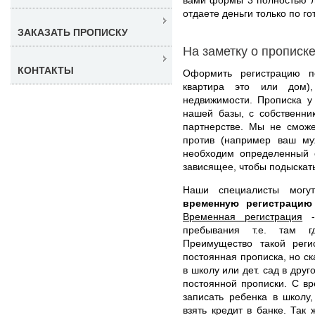
отдаете деньги только по го
ЗАКАЗАТЬ ПРОПИСКУ
На заметку о прописк
КОНТАКТЫ
Оформить регистрацию п
квартира это или дом),
недвижимости. Прописка у
нашей базы, с собственни
партнерстве. Мы не сможе
против (например ваш муж
необходим определенный 
зависящее, чтобы подыскат
Наши специалисты мог
временную регистраци
Временная регистрация
- 
пребывания т.е. там г
Преимущество такой реги
постоянная прописка, но с
в школу или дет. сад в дру
постоянной прописки. С в
записать ребенка в школу,
взять кредит в банке. Так