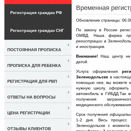
Временная регист
Регистрация граждан РФ
Обновление страницы: 06.0
По закону в России реги
Регистрация граждан СНГ
ОМВД. Наша фирма
п
регистрации в Зеленодол
и иностранцев.
ПОСТОЯННАЯ ПРОПИСКА
Внимание!
Наш центр не п
датой.
ПРОПИСКА ДЛЯ РЕБЕНКА
Услуга оформления
рег
Зеленодольске
в настоящ
РЕГИСТРАЦИЯ ДЛЯ РВП
помощью нее, вы можете н
нужную школу, оформить 
автомобиль в ГИБДД.Так ж
ОТВЕТЫ НА ВОПРОСЫ
получения загранично
медицинского обслуживания 
ЦЕНА РЕГИСТРАЦИИ
Срок получения
официаль
1-2 дня. Весь процесс 
Зеленодольске с момента
ОТЗЫВЫ КЛИЕНТОВ
вами формы 3 полностью л